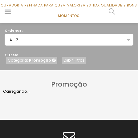
CURADORIA REFINADA PARA QUEM VALORIZA ESTILO, QUALIDADE E BONS
CURADORIA REFINADA PARA QUEM VALORIZA ESTILO, QUALIDADE E BONS
0
MOMENTOS.
MOMENTOS.
Ordenar:
A - Z
Filtros:
Categoria:
Promoção
Exibir Filtros
Promoção
Carregando...