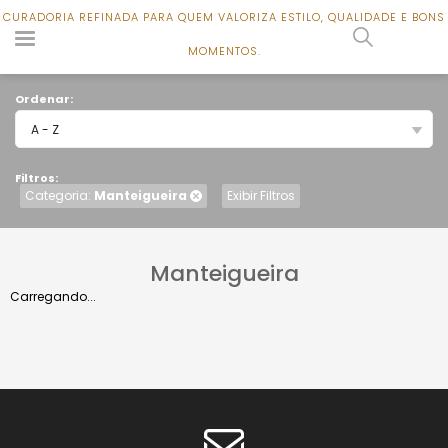
CURADORIA REFINADA PARA QUEM VALORIZA ESTILO, QUALIDADE E BONS
CURADORIA REFINADA PARA QUEM VALORIZA ESTILO, QUALIDADE E BONS
0
MOMENTOS.
MOMENTOS.
Ordenar:
A - Z
Filtros:
Categoria:
Manteigueira
Exibir Filtros
Manteigueira
Carregando...