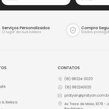
Potiches
Vasos de Murano
Relógios de Parede
Vasos
Serviços Personalizados
Compra Segu
Vasos de Cristal
O lugar da sua beleza
Dados protegi
Vasos de Murano
TOS
CONTATOS
(16) 98224-0020
afé
(16) 982240020
a
pratyan@pratyan.com.b
 & Beleza
Av Treze de Maio, 1079 - 
Paulistano