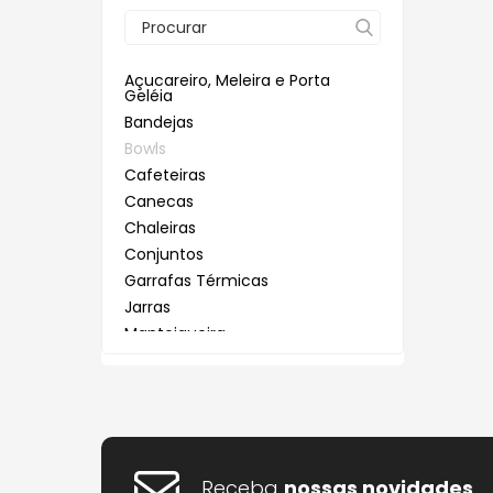
Garrafas
Canecas
Porta Mantimen
Servir a Mesa
Jarras
Petisqueiras e Tábuas de Frios
Chaleiras
Porta Temperos
Talheres
Manteigueira
Açucareiro, Meleira e Porta
Geléia
Taças
Conjuntos
Potes
Bandejas
Pratos Bolos
Garrafas Térmicas
Utensílios de Co
Bowls
Pratos de Doces
Cafeteiras
Jarras
Canecas
Queijeiras
Chaleiras
Manteigueira
Conjuntos
Xícaras de Café
Pratos Bolos
Garrafas Térmicas
Xícaras de Chá
Jarras
Pratos de Doces
Manteigueira
Pratos Bolos
Queijeiras
Pratos de Doces
Xícaras de Café
Queijeiras
Xícaras de Café
Xícaras de Chá
Xícaras de Chá
Receba
nossas novidades