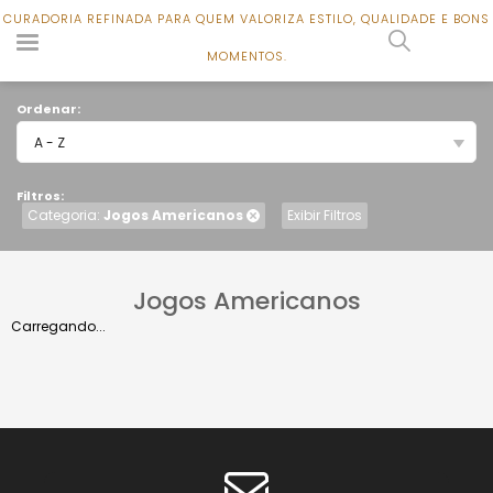
CURADORIA REFINADA PARA QUEM VALORIZA ESTILO, QUALIDADE E BONS
CURADORIA REFINADA PARA QUEM VALORIZA ESTILO, QUALIDADE E BONS
0
MOMENTOS.
MOMENTOS.
Ordenar:
A - Z
Filtros:
Categoria:
Jogos Americanos
Exibir Filtros
Jogos Americanos
Carregando...