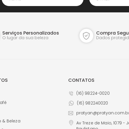
Potiches
Vasos de Murano
Relógios de Parede
Vasos
Serviços Personalizados
Compra Segu
Vasos de Cristal
O lugar da sua beleza
Dados protegi
Vasos de Murano
TOS
CONTATOS
(16) 98224-0020
afé
(16) 982240020
a
pratyan@pratyan.com.b
 & Beleza
Av Treze de Maio, 1079 - 
Paulistano