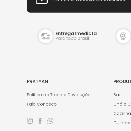
Relógios de Parede
Vasos
Vasos de Cristal
Vasos de Murano
Entrega Imediata
Para todo Brasil
PRATYAN
PRODU
Politica de Troca e Devolução
Bar
Fale Conosco
Chá e C
Cozinh
Cuidado