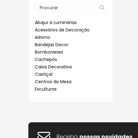
Garrafas
Canecas
Porta Mantimen
Servir a Mesa
Jarras
Petisqueiras e Tábuas de Frios
Chaleiras
Porta Temperos
Talheres
Manteigueira
Abajur e Luminárias
Taças
Conjuntos
Potes
Acessórios de Decoração
Pratos Bolos
Adorno
Garrafas Térmicas
Utensílios de Co
Bandejas Decor
Pratos de Doces
Jarras
Bombonieres
Queijeiras
Cachepôs
Manteigueira
Caixa Decorativa
Xícaras de Café
Castiçal
Pratos Bolos
Centros de Mesa
Xícaras de Chá
Pratos de Doces
Esculturas
Flores Permanentes
Queijeiras
Lavabo
Natal
Xícaras de Café
Porta Jóias
Xícaras de Chá
Porta Retratos
Potiches
Receba
nossas novidades